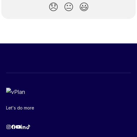
😞
😐
😃
Let's do more