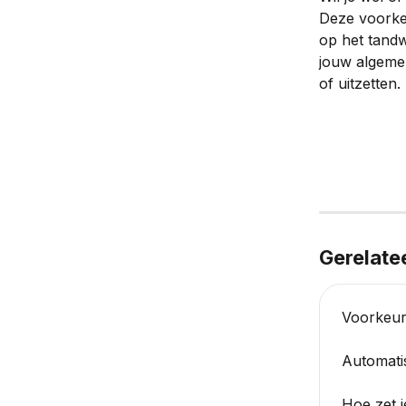
Deze voorkeur
op het tandw
jouw algemen
of uitzetten.
Gerelate
Voorkeu
Automatis
Hoe zet je