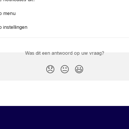
pp menu
 instellingen
Was dit een antwoord op uw vraag?
😞
😐
😃