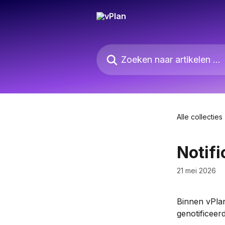
Naar de hoofdinhoud
Zoeken naar artikelen ...
Alle collecties
Notifi
21 mei 2026
Binnen vPlan
genotificeer