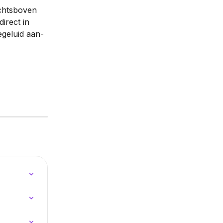
echtsboven 
irect in 
egeluid aan- 