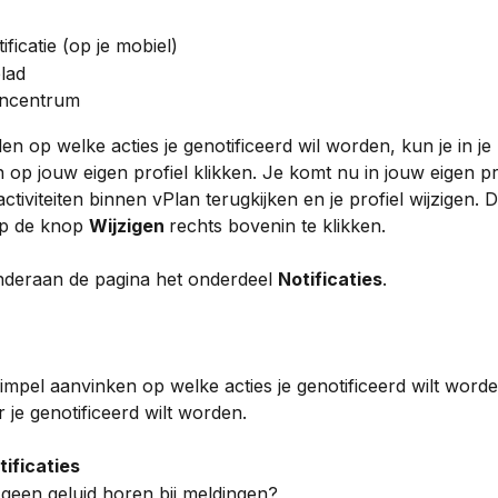
ificatie (op je mobiel)
lad
encentrum
len op welke acties je genotificeerd wil worden, kun je in je
n op jouw eigen profiel klikken. Je komt nu in jouw eigen pro
ctiviteiten binnen vPlan terugkijken en je profiel wijzigen. Di
p de knop 
Wijzigen 
rechts bovenin te klikken. 
onderaan de pagina het onderdeel 
Notificaties
. 
simpel aanvinken op welke acties je genotificeerd wilt word
 je genotificeerd wilt worden. 
tificaties
f geen geluid horen bij meldingen?