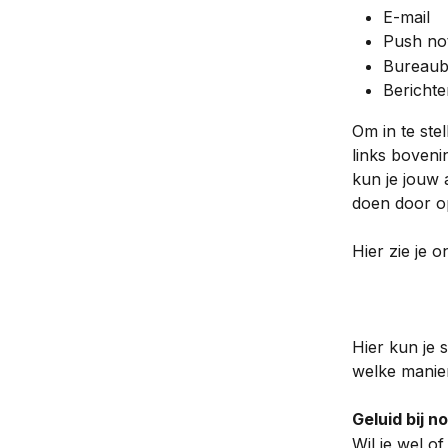
E-mail
Push not
Bureaub
Bericht
Om in te stel
links boveni
kun je jouw a
doen door o
Hier zie je 
Hier kun je 
welke manier
Geluid bij no
Wil je wel o