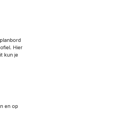
 planbord 
fiel. Hier 
t kun je 
en en op 