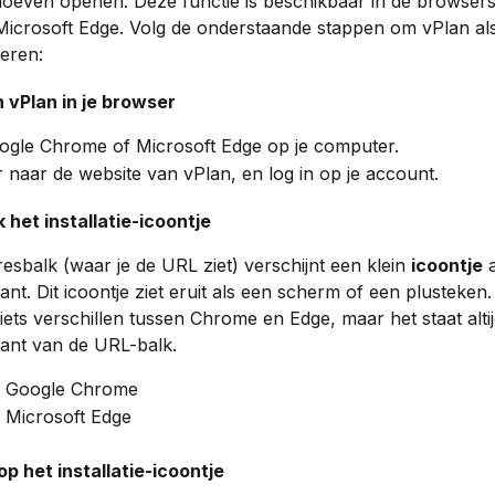
hoeven openen. Deze functie is beschikbaar in de browser
icrosoft Edge. Volg de onderstaande stappen om vPlan al
leren:
 vPlan in je browser
ogle Chrome of Microsoft Edge op je computer.
 naar de website van vPlan, en log in op je account.
 het installatie-icoontje
resbalk (waar je de URL ziet) verschijnt een klein 
icoontje
 
ant. Dit icoontje ziet eruit als een scherm of een plusteken.
iets verschillen tussen Chrome en Edge, maar het staat alti
ant van de URL-balk.
in Google Chrome
n Microsoft Edge 
 op het installatie-icoontje