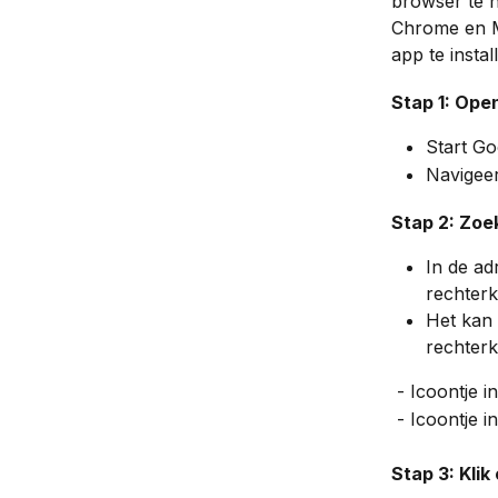
browser te 
Chrome en M
app te instal
Stap 1: Open
Start Go
Navigeer
Stap 2: Zoek
In de ad
rechterk
Het kan 
rechterk
 - Icoontje 
 - Icoontje i
Stap 3: Klik