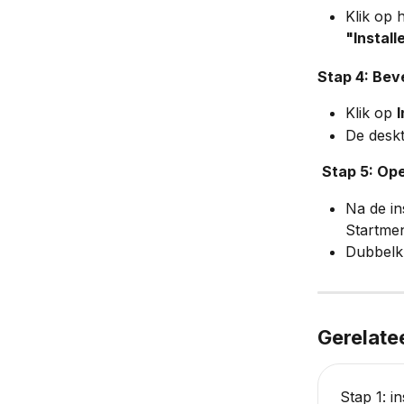
Klik op 
"Install
Stap 4: Beve
Klik op 
I
De desk
Stap 5: Ope
Na de in
Startme
Dubbelkl
Gerelate
Stap 1: i