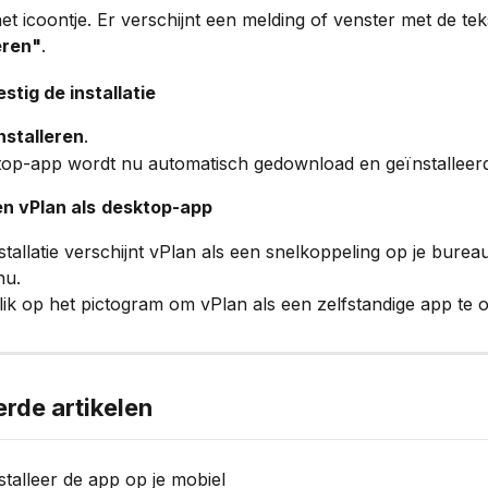
het icoontje. Er verschijnt een melding of venster met de tek
eren"
.
stig de installatie
nstalleren
.
top-app wordt nu automatisch gedownload en geïnstalleerd
n vPlan als
desktop-app
stallatie verschijnt vPlan als een snelkoppeling op je bureau
nu.
ik op het pictogram om vPlan als een zelfstandige app te 
erde artikelen
nstalleer de app op je mobiel