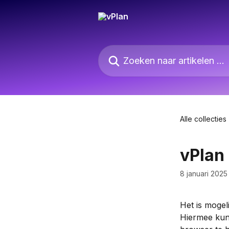
Naar de hoofdinhoud
Zoeken naar artikelen ...
Alle collecties
vPlan
8 januari 2025
Het is mogel
Hiermee kun 