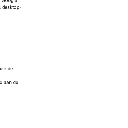
s Google 
s desktop-
aan de 
jd aan de 