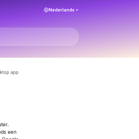
Nederlands
sktop app
ter. 
eds een 