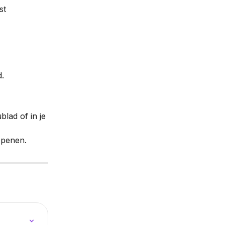
st 
.
blad of in je 
openen.