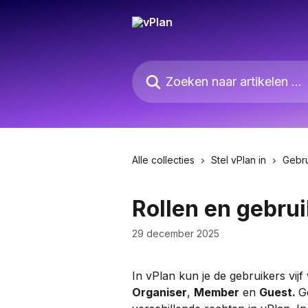
Naar de hoofdinhoud
Zoeken naar artikelen ...
Alle collecties
Stel vPlan in
Gebr
Rollen en gebru
29 december 2025
In vPlan kun je de gebruikers vijf
Organiser
, 
Member
 en 
Guest. 
G