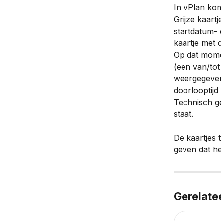
In vPlan kom
Grijze kaart
startdatum- 
kaartje met
Op dat momen
(een van/tot 
weergegeven.
doorlooptijd
Technisch ge
staat.
De kaartjes 
geven dat he
Gerelate