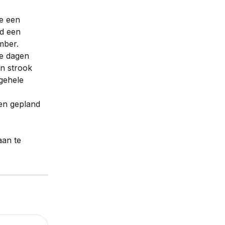
.
e een 
ld een 
mber.
e dagen 
en strook 
gehele 
en gepland 
aan te 