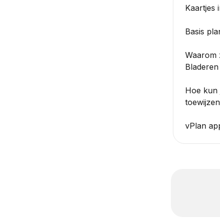
Kaartjes 
Basis pla
Waarom z
Bladeren
Hoe kun j
toewijze
vPlan ap