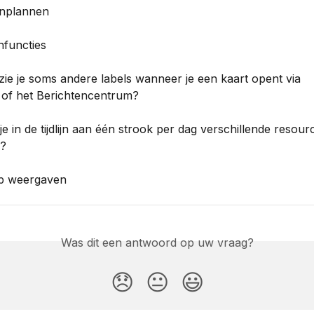
inplannen
nfuncties
ie je soms andere labels wanneer je een kaart opent via 
 of het Berichtencentrum?
e in de tijdlijn aan één strook per dag verschillende resour
n?
p weergaven
Was dit een antwoord op uw vraag?
😞
😐
😃