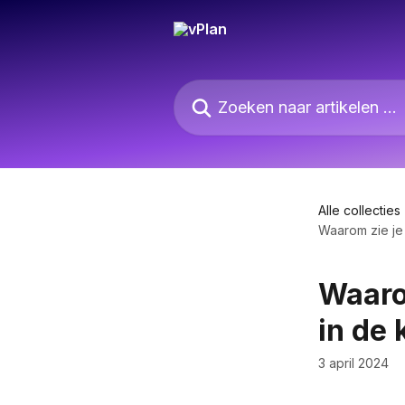
Naar de hoofdinhoud
Zoeken naar artikelen ...
Alle collecties
Waarom zie je 
Waarom
in de 
3 april 2024