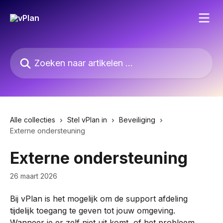
Naar de hoofdinhoud
Zoeken naar artikelen ...
Alle collecties
Stel vPlan in
Beveiliging
Externe ondersteuning
Externe ondersteuning
26 maart 2026
Bij vPlan is het mogelijk om de support afdeling 
tijdelijk toegang te geven tot jouw omgeving. 
Wanneer je er zelf niet uit komt, of het probleem 