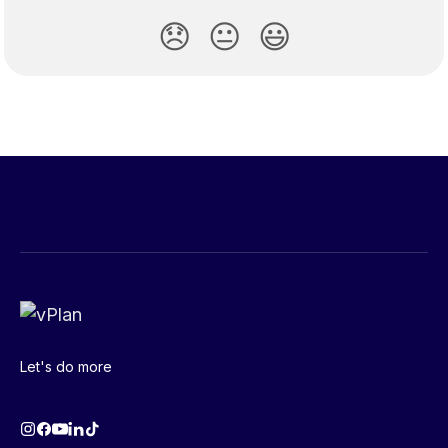
😞
😐
😃
Let's do more