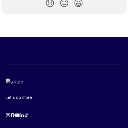
😞
😐
😃
Let's do more